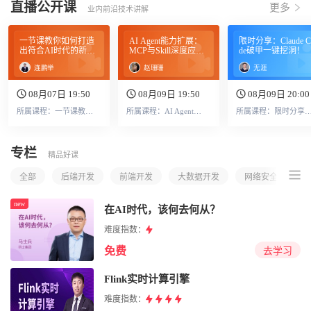
直播公开课
更多
业内前沿技术讲解
一节课教你如何打造
AI Agent能力扩展：
限时分享：Claude C
出符合AI时代的新简
MCP与Skill深度应用
de破甲一键挖洞！
历
实践
连鹏举
赵珊珊
无涯
08月07日 19:50
08月09日 19:50
08月09日 20:00
所属课程：一节课教你如何打造出符合AI时代的新简历
所属课程：AI Agent能力扩展：MCP与Skill深度应用实践
所属课程：限时分享：Claude Code破
专栏
精品好课
全部
后端开发
前端开发
大数据开发
网络安全
运
new
在AI时代，该何去何从？
难度指数：
免费
去学习
Flink实时计算引擎
难度指数：